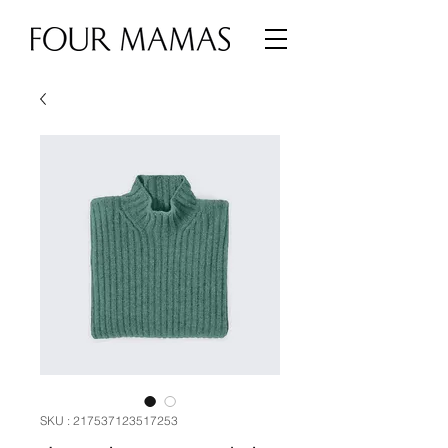
SKU : 217537123517253